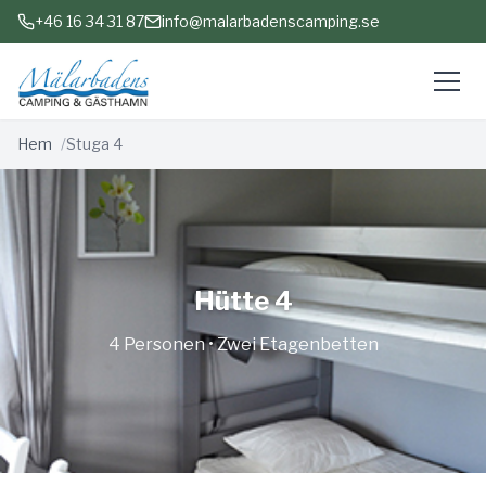
+46 16 34 31 87
info@malarbadenscamping.se
Hem
Stuga 4
Hütte 4
4 Personen • Zwei Etagenbetten