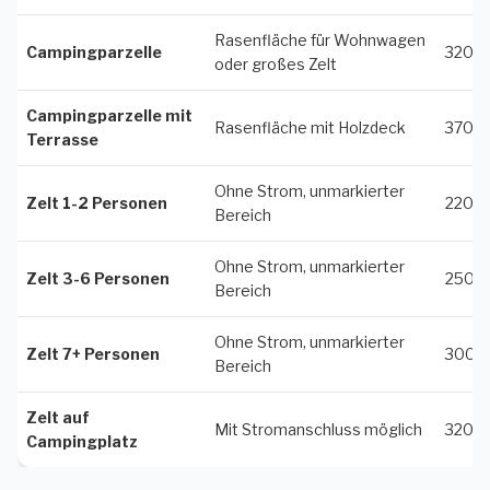
Rasenfläche für Wohnwagen
Campingparzelle
320 S
oder großes Zelt
Campingparzelle mit
Rasenfläche mit Holzdeck
370 S
Terrasse
Ohne Strom, unmarkierter
Zelt 1-2 Personen
220 S
Bereich
Ohne Strom, unmarkierter
Zelt 3-6 Personen
250 
Bereich
Ohne Strom, unmarkierter
Zelt 7+ Personen
300 
Bereich
Zelt auf
Mit Stromanschluss möglich
320 S
Campingplatz