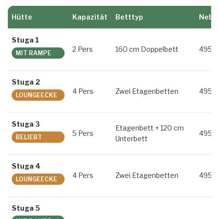
Hütte
Kapazität
Betttyp
Nebe
Stuga 1
2 Pers
160 cm Doppelbett
495 
MIT RAMPE
Stuga 2
4 Pers
Zwei Etagenbetten
495 
LOUNGEECKE
Stuga 3
Etagenbett + 120 cm
5 Pers
495 
BELIEBT
Unterbett
Stuga 4
4 Pers
Zwei Etagenbetten
495 
LOUNGEECKE
Stuga 5