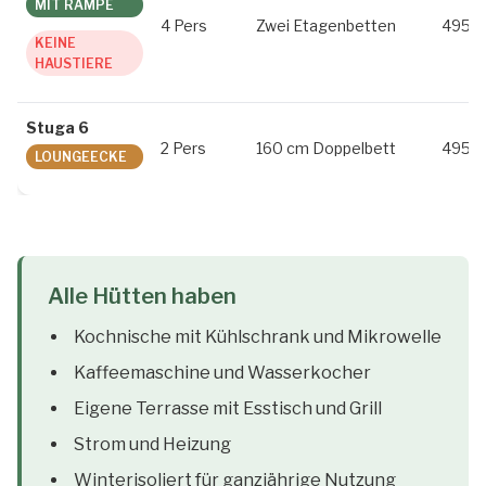
MIT RAMPE
4 Pers
Zwei Etagenbetten
495 
KEINE
HAUSTIERE
Stuga 6
2 Pers
160 cm Doppelbett
495 
LOUNGEECKE
Alle Hütten haben
Kochnische mit Kühlschrank und Mikrowelle
Kaffeemaschine und Wasserkocher
Eigene Terrasse mit Esstisch und Grill
Strom und Heizung
Winterisoliert für ganzjährige Nutzung