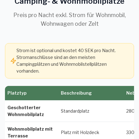
Camping- & Wohnmobilplätze
Preis pro Nacht exkl. Strom für Wohnmobil,
Wohnwagen oder Zelt
Strom ist optional und kostet 40 SEK pro Nacht.
Stromanschlüsse sind an den meisten
Campingplätzen und Wohnmobilstellplätzen
vorhanden.
Platztyp
Beschreibung
Nebe
Geschotterter
Standardplatz
280 
Wohnmobilplatz
Wohnmobilplatz mit
Platz mit Holzdeck
330 S
Terrasse